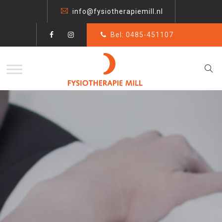
info@fysiotherapiemill.nl
Bel: 0485-451107