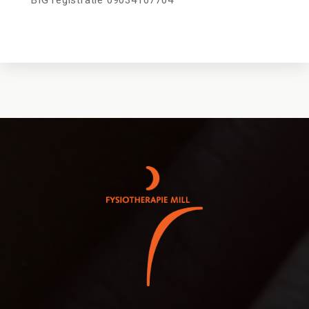
BIG registratie
09034107704